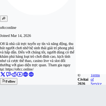
o8cconline
Joined
Mar 14, 2026
O8 là nhà cái trực tuyến uy tín và năng động, thu
hút người chơi nhờ hệ sinh thái giải trí phong phú
và hấp dẫn. Đến với chúng tôi, người dùng có thể
khám phá hàng loạt trò chơi đỉnh cao, kịch tính
như cá cược thể thao, casino live và slot đổi
thưởng với giao diện trực quan. Tham gia ngay
tại: https://o8cc.online/
©
Terms
Civitai
of
Follow
2026
Service
Tip