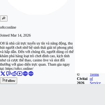
o8cconline
Joined
Mar 14, 2026
O8 là nhà cái trực tuyến uy tín và năng động, thu
hút người chơi nhờ hệ sinh thái giải trí phong phú
và hấp dẫn. Đến với chúng tôi, người dùng có thể
khám phá hàng loạt trò chơi đỉnh cao, kịch tính
như cá cược thể thao, casino live và slot đổi
thưởng với giao diện trực quan. Tham gia ngay
tại: https://o8cc.online/
©
Terms
Civitai
of
Follow
2026
Service
Tip