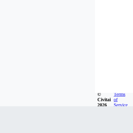
©
Terms
Civitai
of
2026
Service