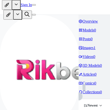
Sign In
Overview
Models
0
Posts
0
Images
1
Videos
0
3D Models
0
Articles
0
Comics
0
Collections
0
Newest