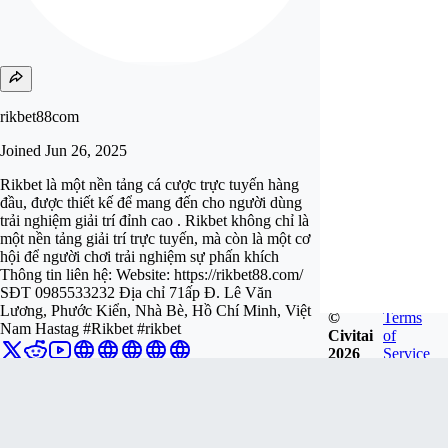
rikbet88com
Joined
Jun 26, 2025
Rikbet là một nền tảng cá cược trực tuyến hàng
đầu, được thiết kế để mang đến cho người dùng
trải nghiệm giải trí đỉnh cao . Rikbet không chỉ là
một nền tảng giải trí trực tuyến, mà còn là một cơ
hội để người chơi trải nghiệm sự phấn khích
Thông tin liên hệ: Website: https://rikbet88.com/
SĐT 0985533232 Địa chỉ 71ấp Đ. Lê Văn
Lương, Phước Kiển, Nhà Bè, Hồ Chí Minh, Việt
©
Terms
Nam Hastag #Rikbet #rikbet
Civitai
of
2026
Service
Follow
Tip