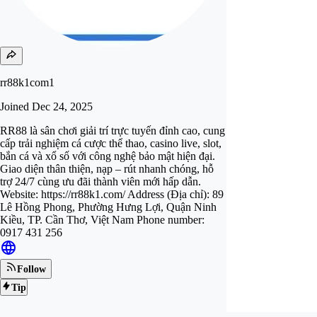
rr88k1com1
Joined
Dec 24, 2025
RR88 là sân chơi giải trí trực tuyến đỉnh cao, cung
cấp trải nghiệm cá cược thể thao, casino live, slot,
bắn cá và xổ số với công nghệ bảo mật hiện đại.
Giao diện thân thiện, nạp – rút nhanh chóng, hỗ
trợ 24/7 cùng ưu đãi thành viên mới hấp dẫn.
Website: https://rr88k1.com/ Address (Địa chỉ): 89
Lê Hồng Phong, Phường Hưng Lợi, Quận Ninh
Kiều, TP. Cần Thơ, Việt Nam Phone number:
0917 431 256
Follow
Tip