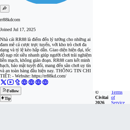
rr88kdcom
Joined
Jul 17, 2025
Nhà cái RR88 là điểm đến lý tưởng cho những ai
đam mê cá cược trực tuyến, với kho trò chơi đa
dạng và tỷ lệ kèo hấp dẫn. Giao diện hiện đại, tốc
độ nạp rút siêu nhanh giúp người chơi trải nghiệm
liền mạch, không gián đoạn. RR88 cam kết minh
bạch, bảo mật tuyệt đối, mang đến sân chơi uy tín
và an toàn hàng đầu hiện nay. THÔNG TIN CHI
TIẾT: - Website: https://rr88kd.com/
Follow
©
Terms
Civitai
of
Tip
2026
Service