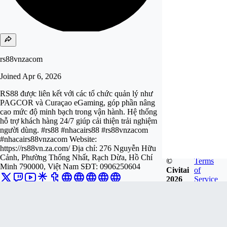
rs88vnzacom
Joined
Apr 6, 2026
RS88 được liên kết với các tổ chức quản lý như
PAGCOR và Curaçao eGaming, góp phần nâng
cao mức độ minh bạch trong vận hành. Hệ thống
hỗ trợ khách hàng 24/7 giúp cải thiện trải nghiệm
người dùng. #rs88 #nhacairs88 #rs88vnzacom
#nhacairs88vnzacom Website:
https://rs88vn.za.com/ Địa chỉ: 276 Nguyễn Hữu
Cảnh, Phường Thống Nhất, Rạch Dừa, Hồ Chí
©
Terms
Minh 790000, Việt Nam SĐT: 0906250604
Civitai
of
2026
Service
Follow
Tip