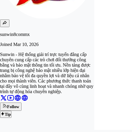
sunwin8commx
Joined
Mar 10, 2026
Sunwin - Hệ thống giải trí trực tuyến đẳng cấp
chuyên cung cấp các trò chơi đổi thưởng công
bằng và bảo mật thông tin tối ưu. Nền tảng được
trang bị công nghệ bảo mật nhiều lớp hiện đại
nhằm bảo vệ tối đa quyền lợi và dữ liệu cá nhân
cho mọi thành viên. Các phương thức thanh toán
tại đây vô cùng linh hoạt và nhanh chóng nhờ quy
trình tự động hóa chuyên nghiệp.
Follow
Tip