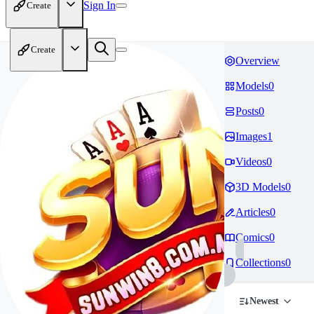
Sign In
Create
Create
Overview
Models
0
Posts
0
Images
1
Videos
0
3D Models
0
Articles
0
Comics
0
Collections
0
Newest