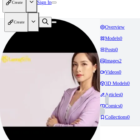
Sign In
Create
Create
Overview
Models
0
Posts
0
Images
2
Videos
0
3D Models
0
Articles
0
Comics
0
Collections
0