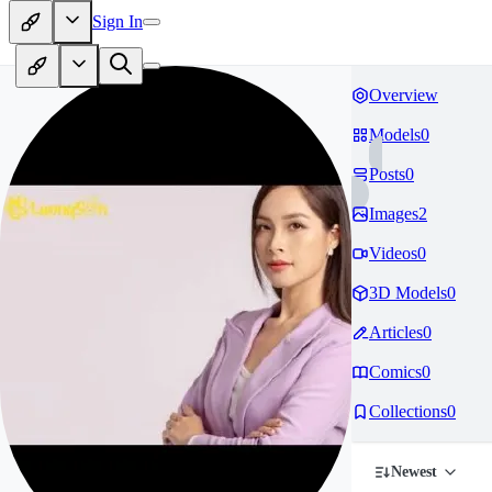
Sign In
Overview
Models
0
Posts
0
Images
2
Videos
0
3D Models
0
Articles
0
Comics
0
Collections
0
Newest