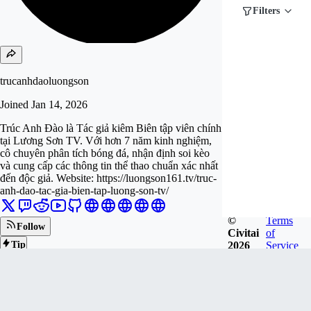
Filters
trucanhdaoluongson
Joined
Jan 14, 2026
Trúc Anh Đào là Tác giả kiêm Biên tập viên chính
tại Lương Sơn TV. Với hơn 7 năm kinh nghiệm,
cô chuyên phân tích bóng đá, nhận định soi kèo
và cung cấp các thông tin thể thao chuẩn xác nhất
đến độc giả. Website: https://luongson161.tv/truc-
anh-dao-tac-gia-bien-tap-luong-son-tv/
©
Terms
Follow
Civitai
of
2026
Service
Tip
1
FOLLOWERS