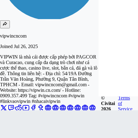
vipwincncom
Joined
Jul 26, 2025
VIPWIN là nhà cái được cấp phép bởi PAGCOR
và Curacao, cung cấp đa dạng trò chơi như cá
cược thể thao, casino live, slot, bắn cá, đá gà và lô
đề. Thông tin liên hệ: - Địa chỉ: 54/19A Đường
Trần Văn Hoàng, Phường 9, Quận Tân Bình,
TPHCM - Email:
vipwincncom@gmail.com
-
Website: https://vipwin.cn.com/ - Hotline:
0909.357.499 Tag: #vipwincncom #vipwin
©
Terms
#linkvaovipwin #nhacaivipwin
Civitai
of
2026
Service
Follow
Tip