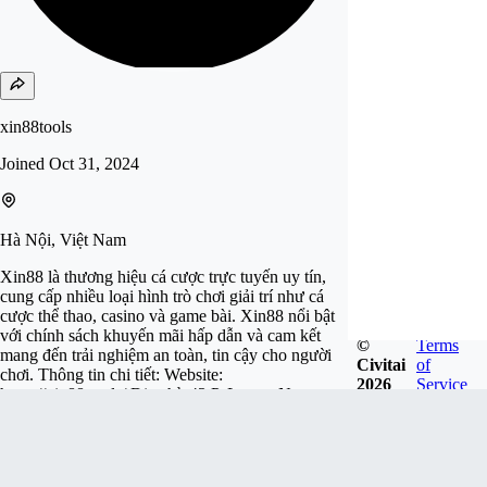
xin88tools
Joined
Oct 31, 2024
Hà Nội, Việt Nam
Xin88 là thương hiệu cá cược trực tuyến uy tín,
cung cấp nhiều loại hình trò chơi giải trí như cá
cược thể thao, casino và game bài. Xin88 nổi bật
với chính sách khuyến mãi hấp dẫn và cam kết
©
Terms
mang đến trải nghiệm an toàn, tin cậy cho người
Civitai
of
chơi. Thông tin chi tiết: Website:
2026
Service
https://xin88.tools/ Địa chỉ: 43 P. Lương Ngọc
Quyến, Hàng Buồm, Hoàn Kiếm, Hà Nội, Việt
Nam Phone: 0987660346