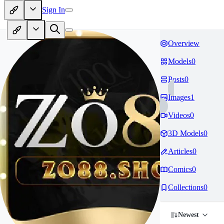
Sign In
Overview
Models
0
Posts
0
Images
1
Videos
0
3D Models
0
Articles
0
Comics
0
Collections
0
Newest