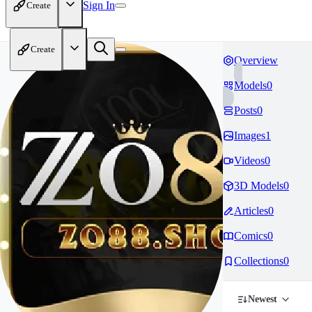
Sign In
Create
Create
Overview
Models
0
Posts
0
Images
1
Videos
0
3D Models
0
Articles
0
Comics
0
Collections
0
Newest