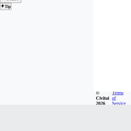
Tip
©
Terms
Civitai
of
2026
Service