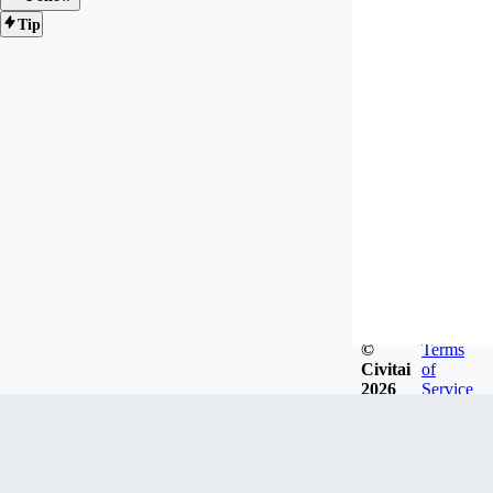
Tip
©
Terms
Civitai
of
2026
Service