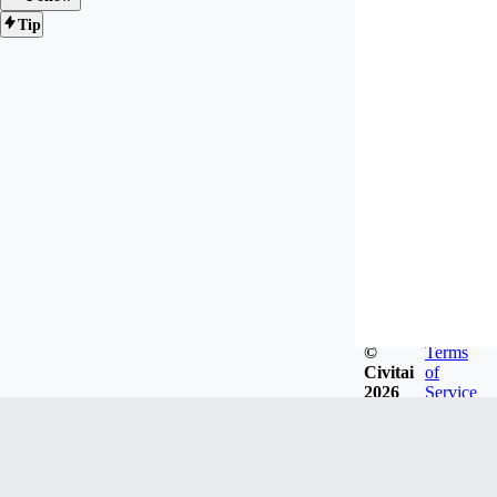
Tip
©
Terms
Civitai
of
2026
Service