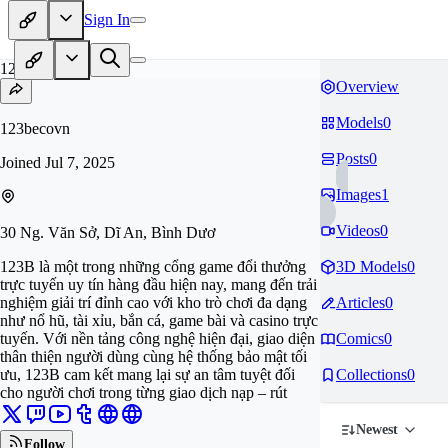
Sign In
12
Overview
Models
0
123becovn
Posts
0
Joined
Jul 7, 2025
Images
1
Videos
0
30 Ng. Văn Sở, Dĩ An, Bình Dươ
123B là một trong những cổng game đổi thưởng
3D Models
0
trực tuyến uy tín hàng đầu hiện nay, mang đến trải
nghiệm giải trí đỉnh cao với kho trò chơi đa dạng
Articles
0
như nổ hũ, tài xỉu, bắn cá, game bài và casino trực
tuyến. Với nền tảng công nghệ hiện đại, giao diện
Comics
0
thân thiện người dùng cùng hệ thống bảo mật tối
ưu, 123B cam kết mang lại sự an tâm tuyệt đối
Collections
0
cho người chơi trong từng giao dịch nạp – rút
Newest
Follow