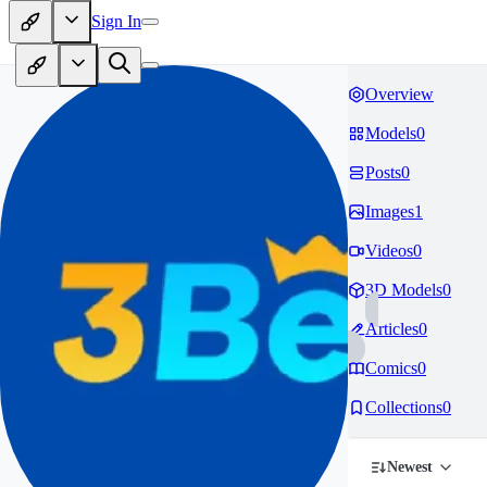
Sign In
Overview
Models
0
Posts
0
Images
1
Videos
0
3D Models
0
Articles
0
Comics
0
Collections
0
Newest