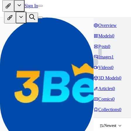
Sign In
Overview
Models
0
Posts
0
Images
1
Videos
0
3D Models
0
Articles
0
Comics
0
Collections
0
Newest