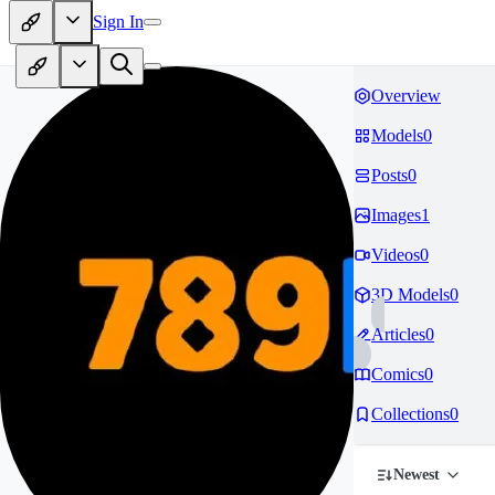
Sign In
Overview
Models
0
Posts
0
Images
1
Videos
0
3D Models
0
Articles
0
Comics
0
Collections
0
Newest