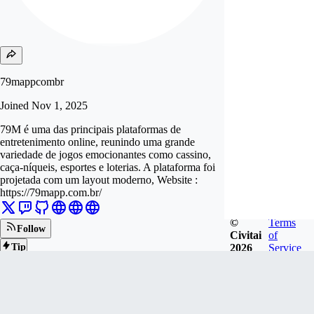
79mappcombr
Joined
Nov 1, 2025
79M é uma das principais plataformas de
entretenimento online, reunindo uma grande
variedade de jogos emocionantes como cassino,
caça-níqueis, esportes e loterias. A plataforma foi
projetada com um layout moderno, Website :
https://79mapp.com.br/
©
Terms
Follow
Civitai
of
2026
Service
Tip