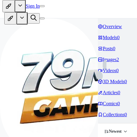
Sign In
Overview
Models
0
Posts
0
Images
2
Videos
0
3D Models
0
Articles
0
Comics
0
Collections
0
Newest