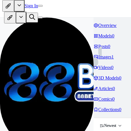
Sign In
Overview
Models
0
Posts
0
Images
1
Videos
0
3D Models
0
Articles
0
Comics
0
Collections
0
Newest