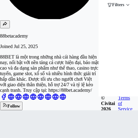
Filters
88betacademy
Joined
Jul 25, 2025
88BET là một trong những nhà cái hàng đầu hiện
nay, nổi bật với nền tảng cá cược hiện đại, bảo mật
cao và đa dạng sản phẩm như thể thao, casino trực
tuyến, game slot, xổ số và nhiều hình thức giải trí
hấp dẫn khác. Được tối ưu cho người chơi Việt
với giao diện thân thiện, hỗ trợ 24/7 và tỷ lệ kèo
cạnh tranh. Truy cập tại: https://88bet.academy/
©
Terms
Civitai
of
Follow
2026
Service
Tip