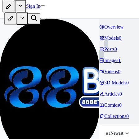
Sign In
Overview
Models
0
Posts
0
Images
1
Videos
0
3D Models
0
Articles
0
Comics
0
Collections
0
Newest