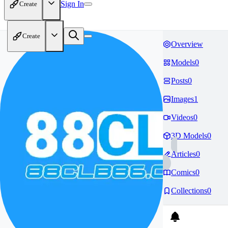
Sign In
Create
Create
Overview
Models
0
Posts
0
Images
1
Videos
0
3D Models
0
Articles
0
Comics
0
Collections
0