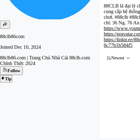
88CLB là đại lý c
cung cấp hệ thống
chơi. #88clb #88
chỉ: 36 Ng. 76 A
https://www.you
https://gravatar.
88clb86com
https://linktr.ee/
6c77b1b584f5
Joined
Dec 10, 2024
88clb86.com | Trang Chủ Nhà Cái 88clb.com
Newest
Chính Thức 2024
Follow
Tip