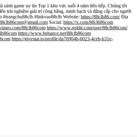
à sảnh game uy tín Top 1 khu vực suốt 4 năm liên tiếp. Chúng tôi
n trải nghiệm giải trí công bằng, minh bạch và đẳng cấp cho người
 #trangchu88clb #linkvao88clb Website:
https://88clb86.com/
Địa
88clb86com@gmail.com
Social:
https://x.com/88clb86com
//vimeo.com/88clb86com
https://www.reddit.com/user/88clb86com/
clb86com
https://www.behance.net/88clb86com
86com
https://givestar.io/profile/da76904b-6023-4ceb-b31e-