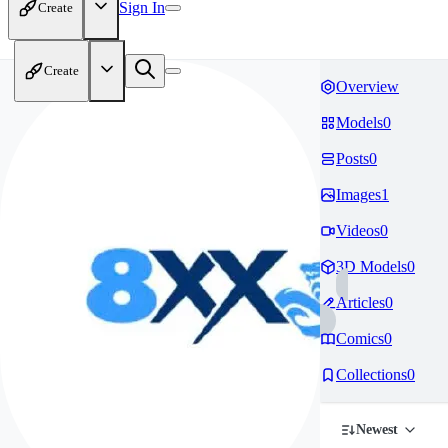
Sign In
Create
Create
Overview
Models
0
Posts
0
Images
1
Videos
0
3D Models
0
Articles
0
Comics
0
Collections
0
Newest