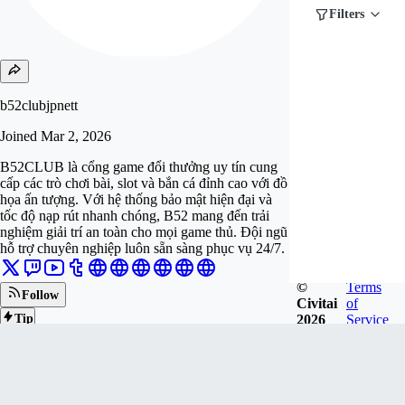
Filters
b52clubjpnett
Joined
Mar 2, 2026
B52CLUB là cổng game đổi thưởng uy tín cung
cấp các trò chơi bài, slot và bắn cá đỉnh cao với đồ
họa ấn tượng. Với hệ thống bảo mật hiện đại và
tốc độ nạp rút nhanh chóng, B52 mang đến trải
nghiệm giải trí an toàn cho mọi game thủ. Đội ngũ
hỗ trợ chuyên nghiệp luôn sẵn sàng phục vụ 24/7.
©
Terms
Follow
Civitai
of
2026
Service
Tip