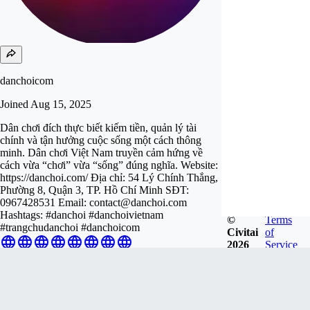
danchoicom
Joined
Aug 15, 2025
Dân chơi đích thực biết kiếm tiền, quản lý tài
chính và tận hưởng cuộc sống một cách thông
minh. Dân chơi Việt Nam truyền cảm hứng về
cách vừa “chơi” vừa “sống” đúng nghĩa. Website:
https://danchoi.com/ Địa chỉ: 54 Lý Chính Thắng,
Phường 8, Quận 3, TP. Hồ Chí Minh SĐT:
0967428531 Email:
contact@danchoi.com
Hashtags: #danchoi #danchoivietnam
©
Terms
#trangchudanchoi #danchoicom
Civitai
of
2026
Service
Follow
Tip