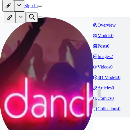
Sign In
Overview
Models
0
Posts
0
Images
2
Videos
0
3D Models
0
Articles
0
Comics
0
Collections
0