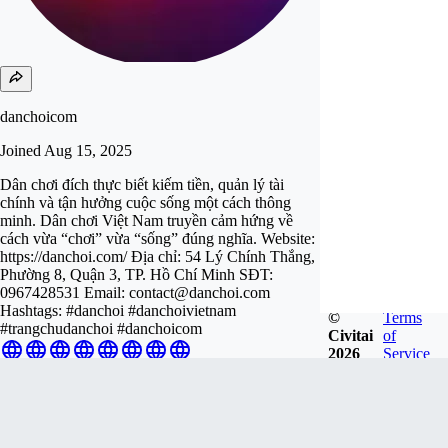
danchoicom
Joined
Aug 15, 2025
Dân chơi đích thực biết kiếm tiền, quản lý tài
chính và tận hưởng cuộc sống một cách thông
minh. Dân chơi Việt Nam truyền cảm hứng về
cách vừa “chơi” vừa “sống” đúng nghĩa. Website:
https://danchoi.com/ Địa chỉ: 54 Lý Chính Thắng,
Phường 8, Quận 3, TP. Hồ Chí Minh SĐT:
0967428531 Email:
contact@danchoi.com
Hashtags: #danchoi #danchoivietnam
©
Terms
#trangchudanchoi #danchoicom
Civitai
of
2026
Service
Follow
Tip