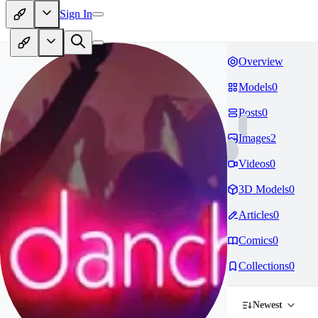
Sign In
Overview
Models
0
Posts
0
Images
2
Videos
0
3D Models
0
Articles
0
Comics
0
Collections
0
Newest