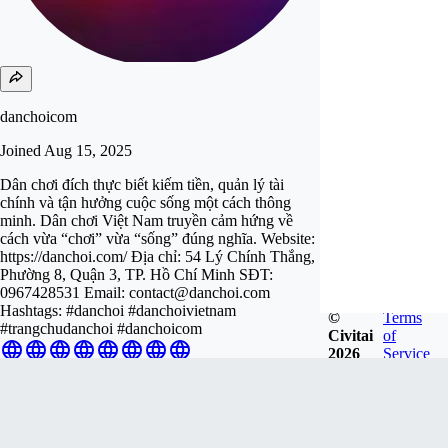
danchoicom
Joined
Aug 15, 2025
Dân chơi đích thực biết kiếm tiền, quản lý tài
chính và tận hưởng cuộc sống một cách thông
minh. Dân chơi Việt Nam truyền cảm hứng về
cách vừa “chơi” vừa “sống” đúng nghĩa. Website:
https://danchoi.com/ Địa chỉ: 54 Lý Chính Thắng,
Phường 8, Quận 3, TP. Hồ Chí Minh SĐT:
0967428531 Email:
contact@danchoi.com
Hashtags: #danchoi #danchoivietnam
©
Terms
#trangchudanchoi #danchoicom
Civitai
of
2026
Service
Follow
Tip