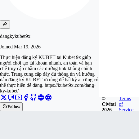
dangkykubet9x
Joined
Mar 19, 2026
Thực hiện đăng ký KUBET tại Kubet 9x giúp
người chơi tạo tài khoản nhanh, an toàn và hạn
chế truy cập nhầm các đường link không chính
thức. Trang cung cấp đầy đủ thông tin và hướng
dẫn đăng ký KUBET rõ ràng để bất kỳ ai cũng có
thể thực hiện dễ dàng. https://kubet9x.com/dang-
ky-kubet/
©
Terms
Civitai
of
Follow
2026
Service
Tip