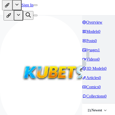
Sign In
Overview
Models
0
Posts
0
Images
1
Videos
0
3D Models
0
Articles
0
Comics
0
Collections
0
Newest