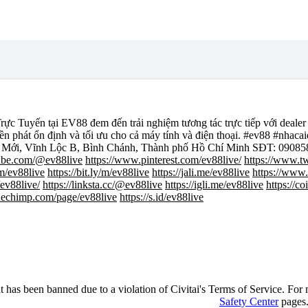
ực Tuyến tại EV88 đem đến trải nghiệm tương tác trực tiếp với dealer 
uyền phát ổn định và tối ưu cho cả máy tính và điện thoại. #ev88 #nha
 Mới, Vĩnh Lộc B, Bình Chánh, Thành phố Hồ Chí Minh SĐT: 09085
ube.com/@ev88live
https://www.pinterest.com/ev88live/
https://www.tw
om/ev88live
https://bit.ly/m/ev88live
https://jali.me/ev88live
https://www.
/ev88live/
https://linksta.cc/@ev88live
https://igli.me/ev88live
https://co
dechimp.com/page/ev88live
https://s.id/ev88live
 has been banned due to a violation of Civitai's Terms of Service. For mo
Safety Center
pages