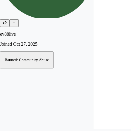
ev88live
Joined
Oct 27, 2025
Banned: Community Abuse