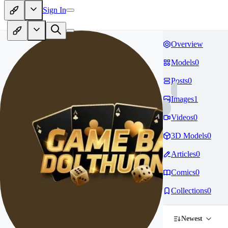
Sign In
Overview
Models
0
Posts
0
Images
1
Videos
0
3D Models
0
Articles
0
Comics
0
Collections
0
Newest