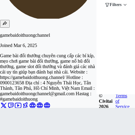
Filters
gamebaidoithuongchannel
Joined
Mar 6, 2025
Game bài đổi thưởng chuyên cung cấp các bí kíp,
mẹo chơi game bài đổi thưởng, game nổ hũ đổi
thưởng, game slot đổi thưởng và đánh giá các nhà
cái uy tín giúp bạn đánh bại nhà cái. Website :
https://gamebaidoithuong.channel/ Hotline :
0900123658 Địa chỉ : 4 Nguyễn Thái Học, Tân
Thành, Tân Phú, Hồ Chí Minh, Việt Nam Email :
gamebaidoithuongchannel@gmail.com
Hastag :
©
Terms
#gamebaidoithuong
Civitai
of
2026
Service
Follow
Tip