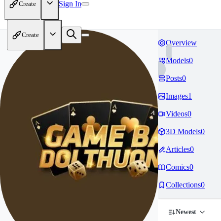
Sign In
Create
Create
Overview
Models
0
Posts
0
Images
1
Videos
0
3D Models
0
Articles
0
Comics
0
Collections
0
Newest