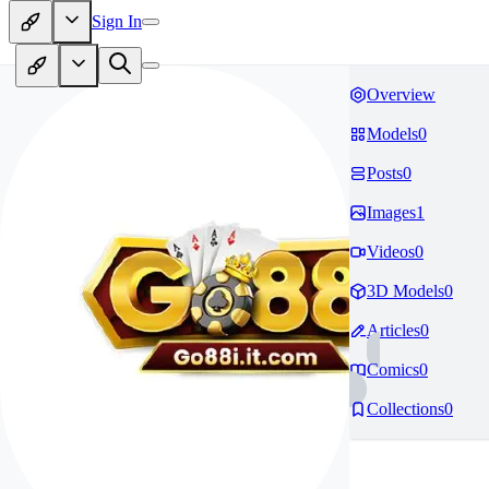
Sign In
Overview
Models
0
Posts
0
Images
1
Videos
0
3D Models
0
Articles
0
Comics
0
Collections
0