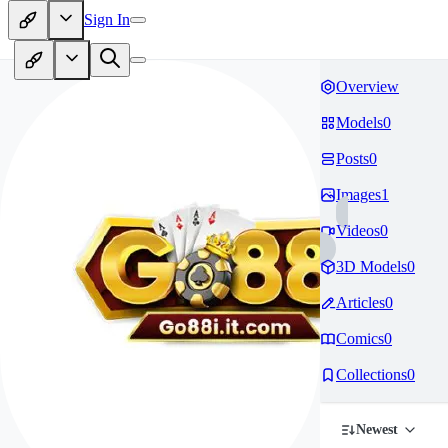
Sign In
Overview
Models
0
Posts
0
Images
1
Videos
0
3D Models
0
Articles
0
Comics
0
Collections
0
Newest