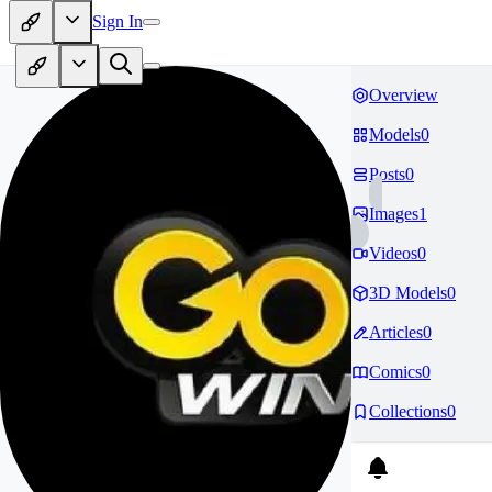
Sign In
Overview
Models
0
Posts
0
Images
1
Videos
0
3D Models
0
Articles
0
Comics
0
Collections
0