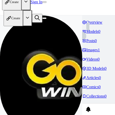
Sign In
Create
Create
Overview
Models
0
Posts
0
Images
1
Videos
0
3D Models
0
Articles
0
Comics
0
Collections
0