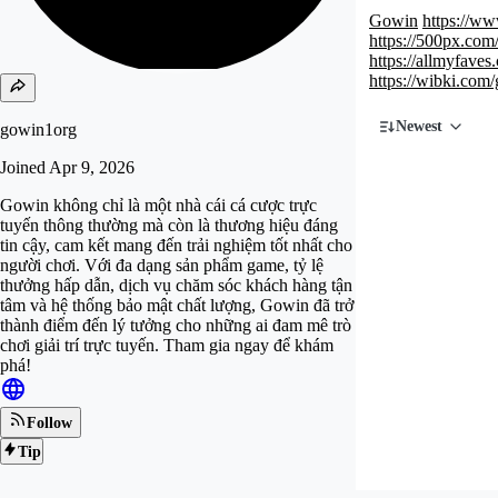
Gowin
https://w
https://500px.co
https://allmyfave
https://wibki.com
Newest
gowin1org
Joined
Apr 9, 2026
Gowin không chỉ là một nhà cái cá cược trực
tuyến thông thường mà còn là thương hiệu đáng
tin cậy, cam kết mang đến trải nghiệm tốt nhất cho
người chơi. Với đa dạng sản phẩm game, tỷ lệ
thưởng hấp dẫn, dịch vụ chăm sóc khách hàng tận
tâm và hệ thống bảo mật chất lượng, Gowin đã trở
thành điểm đến lý tưởng cho những ai đam mê trò
chơi giải trí trực tuyến. Tham gia ngay để khám
phá!
Follow
Tip