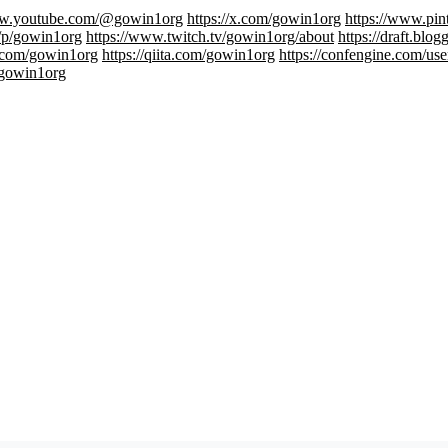
ww.youtube.com/@gowin1org
https://x.com/gowin1org
https://www.pin
m/p/gowin1org
https://www.twitch.tv/gowin1org/about
https://draft.bl
s.com/gowin1org
https://qiita.com/gowin1org
https://confengine.com/us
/gowin1org