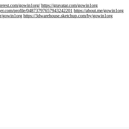
terest.com/gowin1org/
https://gravatar.com/gowin1org
ogger.com/profile/04873797657943242201
https://about.me/gowin1org
er/gowin1org
https://3dwarehouse.sketchup.com/by/gowin1org