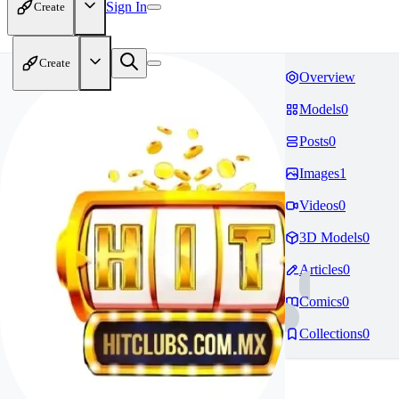
Sign In
Create
Create
Overview
Models
0
Posts
0
Images
1
Videos
0
3D Models
0
Articles
0
Comics
0
Collections
0