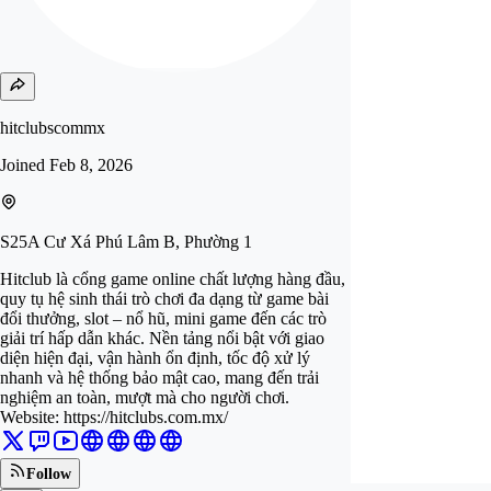
hitclubscommx
Joined
Feb 8, 2026
S25A Cư Xá Phú Lâm B, Phường 1
Hitclub là cổng game online chất lượng hàng đầu,
quy tụ hệ sinh thái trò chơi đa dạng từ game bài
đổi thưởng, slot – nổ hũ, mini game đến các trò
giải trí hấp dẫn khác. Nền tảng nổi bật với giao
diện hiện đại, vận hành ổn định, tốc độ xử lý
nhanh và hệ thống bảo mật cao, mang đến trải
nghiệm an toàn, mượt mà cho người chơi.
Website: https://hitclubs.com.mx/
Follow