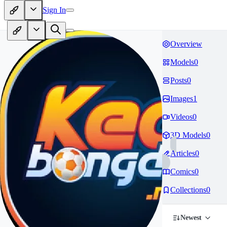
Sign In
Overview
Models
0
Posts
0
Images
1
Videos
0
3D Models
0
Articles
0
Comics
0
Collections
0
Newest