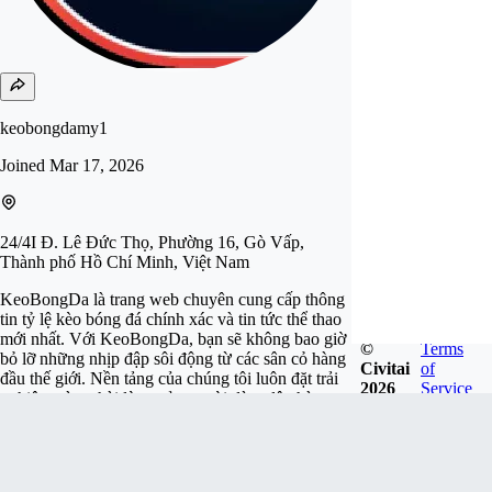
keobongdamy1
Joined
Mar 17, 2026
24/4I Đ. Lê Đức Thọ, Phường 16, Gò Vấp,
Thành phố Hồ Chí Minh, Việt Nam
KeoBongDa là trang web chuyên cung cấp thông
tin tỷ lệ kèo bóng đá chính xác và tin tức thể thao
mới nhất. Với KeoBongDa, bạn sẽ không bao giờ
©
Terms
bỏ lỡ những nhịp đập sôi động từ các sân cỏ hàng
Civitai
of
đầu thế giới. Nền tảng của chúng tôi luôn đặt trải
2026
Service
nghiệm và sự hài lòng của người dùng lên hàng
đầu. Với giao diện hiện đại và tính năng tìm kiếm
thông minh. Website: https://keobongda.my/
Phone: 0927183954