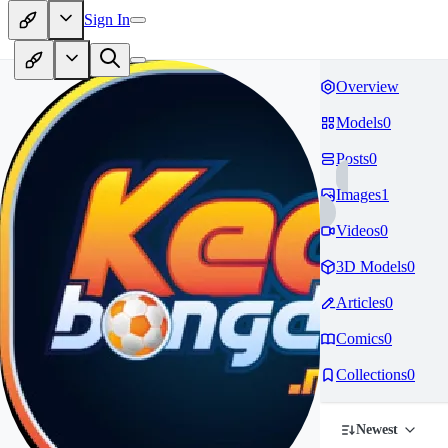
Sign In
Overview
Models
0
Posts
0
Images
1
Videos
0
3D Models
0
Articles
0
Comics
0
Collections
0
Newest