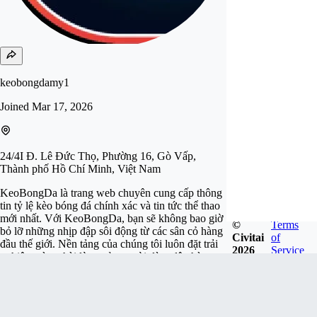
keobongdamy1
Joined
Mar 17, 2026
24/4I Đ. Lê Đức Thọ, Phường 16, Gò Vấp,
Thành phố Hồ Chí Minh, Việt Nam
KeoBongDa là trang web chuyên cung cấp thông
tin tỷ lệ kèo bóng đá chính xác và tin tức thể thao
mới nhất. Với KeoBongDa, bạn sẽ không bao giờ
©
Terms
bỏ lỡ những nhịp đập sôi động từ các sân cỏ hàng
Civitai
of
đầu thế giới. Nền tảng của chúng tôi luôn đặt trải
2026
Service
nghiệm và sự hài lòng của người dùng lên hàng
đầu. Với giao diện hiện đại và tính năng tìm kiếm
thông minh. Website: https://keobongda.my/
Phone: 0927183954