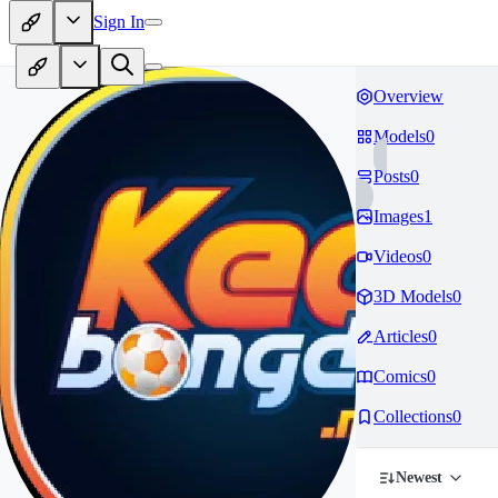
Sign In
Overview
Models
0
Posts
0
Images
1
Videos
0
3D Models
0
Articles
0
Comics
0
Collections
0
Newest