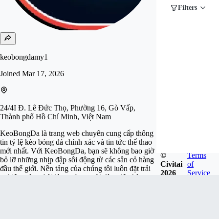
Filters
keobongdamy1
Joined
Mar 17, 2026
24/4I Đ. Lê Đức Thọ, Phường 16, Gò Vấp,
Thành phố Hồ Chí Minh, Việt Nam
KeoBongDa là trang web chuyên cung cấp thông
tin tỷ lệ kèo bóng đá chính xác và tin tức thể thao
mới nhất. Với KeoBongDa, bạn sẽ không bao giờ
©
Terms
bỏ lỡ những nhịp đập sôi động từ các sân cỏ hàng
Civitai
of
đầu thế giới. Nền tảng của chúng tôi luôn đặt trải
2026
Service
nghiệm và sự hài lòng của người dùng lên hàng
đầu. Với giao diện hiện đại và tính năng tìm kiếm
thông minh. Website: https://keobongda.my/
Phone: 0927183954