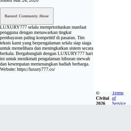
Joined
Mar 24, 2026
Banned: Community Abuse
LUXURY777 selalu memprioritaskan manfaat
pengguna dengan menawarkan tingkat
pembayaran paling kompetitif di pasaran. Tim
teknis kami yang berpengalaman selalu siap siaga
untuk memelihara dan meningkatkan sistem secara
berkala. Bergabunglah dengan LUXURY777 hari
ini untuk menikmati pengalaman hiburan mewah
dan kesempatan memenangkan hadiah berharga.
Website: https://luxury777.co/
©
Terms
Civitai
of
2026
Service