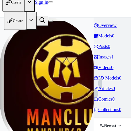
Sign In
Create
Create
Overview
Models
0
Posts
0
Images
1
Videos
0
3D Models
0
Articles
0
Comics
0
Collections
0
Newest