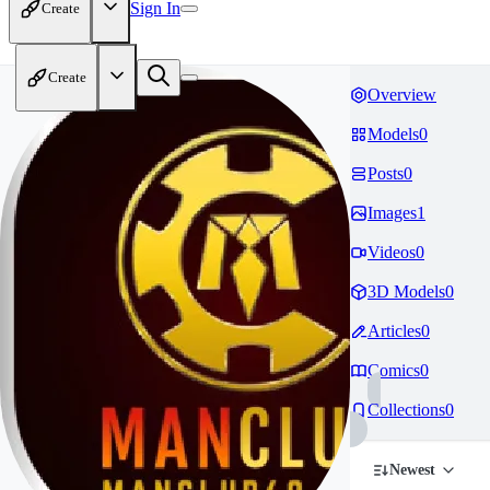
Sign In
Create
Create
Overview
Models
0
Posts
0
Images
1
Videos
0
3D Models
0
Articles
0
Comics
0
Collections
0
Newest