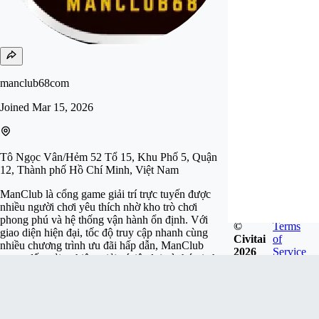
manclub68com
Joined
Mar 15, 2026
Tô Ngọc Vân/Hẻm 52 Tổ 15, Khu Phố 5, Quận
12, Thành phố Hồ Chí Minh, Việt Nam
ManClub là cổng game giải trí trực tuyến được
nhiều người chơi yêu thích nhờ kho trò chơi
phong phú và hệ thống vận hành ổn định. Với
©
Terms
giao diện hiện đại, tốc độ truy cập nhanh cùng
Civitai
of
nhiều chương trình ưu đãi hấp dẫn, ManClub
2026
Service
mang đến trải nghiệm giải trí tiện lợi và thú vị cho
cộng đồng game thủ. Website:
https://manclub68.com/ Phone: 0384721952 Địa
chỉ: Tô Ngọc Vân/Hẻm 52 Tổ 15, Khu Phố 5,
Quận 12