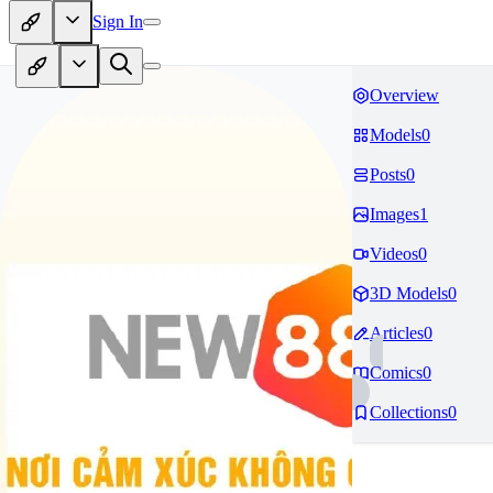
Sign In
Overview
Models
0
Posts
0
Images
1
Videos
0
3D Models
0
Articles
0
Comics
0
Collections
0